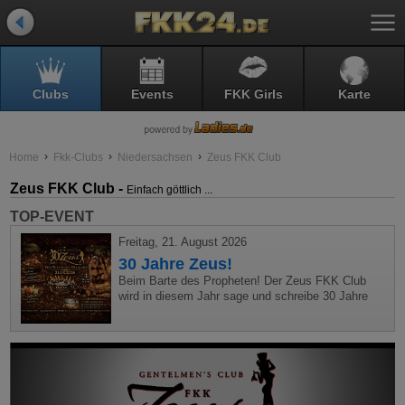
Clubs
Events
FKK Girls
Karte
Home
Fkk-Clubs
Niedersachsen
Zeus FKK Club
Zeus FKK Club -
Einfach göttlich ...
TOP-EVENT
Freitag, 21. August 2026
30 Jahre Zeus!
Beim Barte des Propheten! Der Zeus FKK Club
wird in diesem Jahr sage und schreibe 30 Jahre
alt. Aber was heißt schon alt, wenn man so viel
jugendlichen Verve versprüht und das Leben
täglich, von allen Negativitäten losgelassen feiert,
als könnte es gleich morgen schon wieder vorbei
sein?! Das birgt atemberaubende Momente mit
reichlich Wellness und natürlich auch Erotik, die
zum Zeus-Feeling gehört wie die Butter aufs Brot.