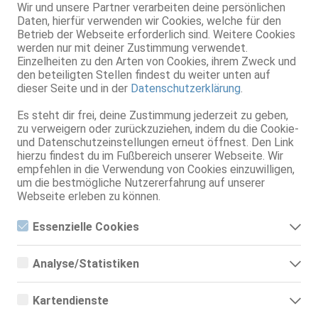
Homepage:
Wir und unsere Partner verarbeiten deine persönlichen
Daten, hierfür verwenden wir Cookies, welche für den
http://www.fkk-zeus.de
Betrieb der Webseite erforderlich sind. Weitere Cookies
werden nur mit deiner Zustimmung verwendet.
Adresse
Einzelheiten zu den Arten von Cookies, ihrem Zweck und
Otto-Lilienthal-Str. 3
den beteiligten Stellen findest du weiter unten auf
49134 Osnabrück/Wallenhorst
dieser Seite und in der
Datenschutzerklärung
.
Öffnungszeiten
Es steht dir frei, deine Zustimmung jederzeit zu geben,
Montag
11:00 - 23:00 Uhr
zu verweigern oder zurückzuziehen, indem du die Cookie-
und Datenschutzeinstellungen erneut öffnest. Den Link
Dienstag
11:00 - 23:00 Uhr
hierzu findest du im Fußbereich unserer Webseite. Wir
Mittwoch
11:00 - 23:00 Uhr
empfehlen in die Verwendung von Cookies einzuwilligen,
Donnerstag
11:00 - 23:00 Uhr
um die bestmögliche Nutzererfahrung auf unserer
Webseite erleben zu können.
Freitag
11:00 - 23:00 Uhr
Samstag
11:00 - 23:00 Uhr
Essenzielle Cookies
Sonntag
11:00 - 23:00 Uhr
Essenzielle Cookies sind alle notwendigen Cookies, die für den
Feiertag
11:00 - 23:00 Uhr
Betrieb der Webseite notwendig sind, indem Grundfunktionen
Analyse/Statistiken
ermöglicht werden. Die Webseite kann ohne diese Cookies
An Partytagen gelten
nicht richtig funktionieren.
Analyse- bzw. Statistikcookies sind Cookies, die der Analyse
andere Öffnungszeiten,
der Webseiten-Nutzung und der Erstellung von
die zeitnah bekannt
Kartendienste
anonymisierten Zugriffsstatistiken dienen. Sie helfen den
gegeben werden
Webseiten-Besitzern zu verstehen, wie Besucher mit