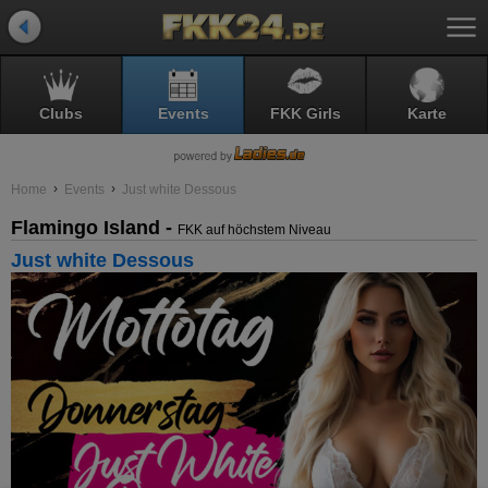
Clubs
Events
FKK Girls
Karte
Home
Events
Just white Dessous
Flamingo Island -
FKK auf höchstem Niveau
Just white Dessous