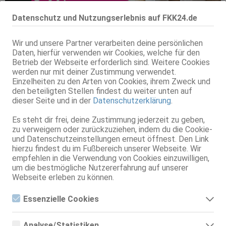
Datenschutz und Nutzungserlebnis auf FKK24.de
Wir und unsere Partner verarbeiten deine persönlichen
Daten, hierfür verwenden wir Cookies, welche für den
Betrieb der Webseite erforderlich sind. Weitere Cookies
werden nur mit deiner Zustimmung verwendet.
Einzelheiten zu den Arten von Cookies, ihrem Zweck und
den beteiligten Stellen findest du weiter unten auf
dieser Seite und in der
Datenschutzerklärung
.
Es steht dir frei, deine Zustimmung jederzeit zu geben,
Donnerstag:
Donnerstag (just white Dessous + 2 für 1
zu verweigern oder zurückzuziehen, indem du die Cookie-
Getränkespecial):
und Datenschutzeinstellungen erneut öffnest. Den Link
Manchmal ist schlicht mehr als aufgebretzelt, was sich so
hierzu findest du im Fußbereich unserer Webseite. Wir
jeden Donnerstag im Flamingo Island bestätigt, wenn die
empfehlen in die Verwendung von Cookies einzuwilligen,
Damen in ihren weißen Dessous auftrumpfen, und
um die bestmögliche Nutzererfahrung auf unserer
unschuldig dreinblicken, nur um es dann aber mal so richtig
Webseite erleben zu können.
zur Sache gehen zu lassen! Die Damen tragen weiße
Dessous und es gibt ein tolles 2 für 1 Getränkespecial*, das
man sich nicht entgehen lassen sollte!
Essenzielle Cookies
*exkl. Champagner und Longdrinks
Essenzielle Cookies sind alle notwendigen Cookies, die für den
Betrieb der Webseite notwendig sind, indem Grundfunktionen
Donnerstag - Sonntag (Early Bird):
Analyse/Statistiken