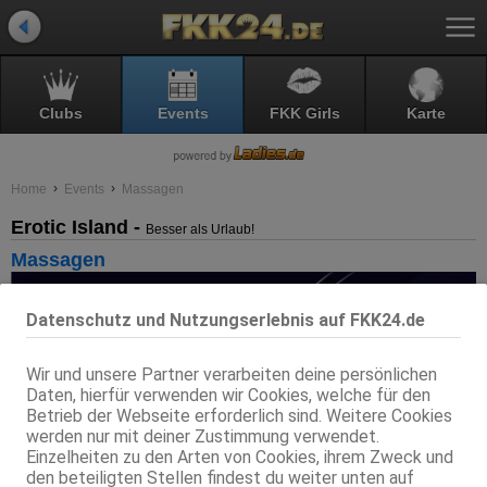
Clubs
Events
FKK Girls
Karte
Home
Events
Massagen
Erotic Island -
Besser als Urlaub!
Massagen
Datenschutz und Nutzungserlebnis auf FKK24.de
Wir und unsere Partner verarbeiten deine persönlichen
Daten, hierfür verwenden wir Cookies, welche für den
Betrieb der Webseite erforderlich sind. Weitere Cookies
werden nur mit deiner Zustimmung verwendet.
Einzelheiten zu den Arten von Cookies, ihrem Zweck und
den beteiligten Stellen findest du weiter unten auf