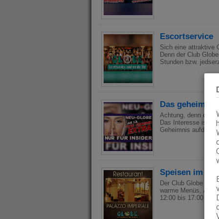
Bühnen Contest 15:0
Shows: 15:00 und 20
Freitag: Table Danc
Nonstop Showprogram
Massage Contest mit 
Escortservice
Sich eine attraktive
Denn der Club Globe 
Stunden bzw. jedserz
Das geheime E
Achtung, denn es ist
Das Interesse ist ge
Geheimnis aufdeckt!
Speisen im Pal
Der Club Globe offer
warme Menüs, À-la-c
12:00 bis 17:00 Uhr