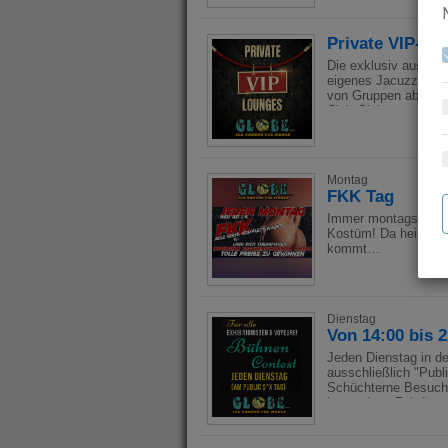
Private VIP-Lo
Die exklusiv ausgest
eigenes Jacuzzi, Du
von Gruppen ab drei 
Club Globe gemietet 
Verfügung. Hier kan
geschäftliche Anläs
Zufriedenheit der Gä
Montag
FKK Tag
Immer montags zeigen
Kostüm! Da heißt es 
kommt…
Dienstag
Von 14:00 bis 2
Jeden Dienstag in d
ausschließlich "Publ
Schüchterne Besuche
ist es dann Zeit für
Mehr dazu auf der H