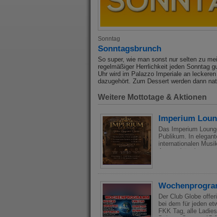
Sonntag
Sonntagsbrunch
So super, wie man sonst nur selten zu mei
regelmäßiger Herrlichkeit jeden Sonntag 
Uhr wird im Palazzo Imperiale an leckere
dazugehört. Zum Dessert werden dann natü
Weitere Mottotage & Aktionen
Imperium Lou
Das Imperium Lounge p
Publikum. In elega
internationalen Mus
Atmosphäre ist geprä
Ort, an dem sich Gäs
Lounge mehrmals wöch
Besuchern nicht nur 
abends serviert werde
Wochenprogr
eleganten Dresscode 
ihrer besonderen Mis
Der Club Globe offer
Imperium Lounge als b
bei dem für jeden et
Atmosphäre erleben
FKK Tag, alle Ladies