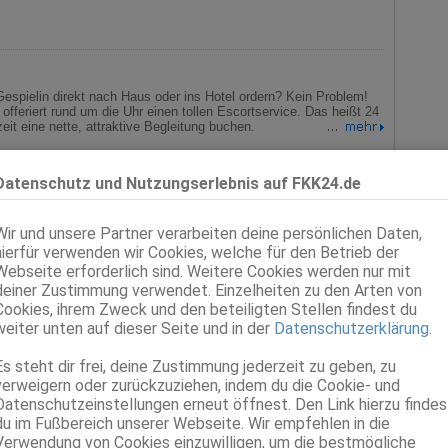
0 und 19:30 Uhr Mittwoch: FKK Tag, alle Ladies nackt Zwei heisse
:30 Uhr Donnerstag: FKK Tag! Mehrere Shows werden gezeigt.
e Party! Nonstop Showprogramm. Samstag: Table Dance Party!
m. Sonntag: Bikini Tag! Alle Damen im sexy Bikini. Erotik
tollen Preisen!
 Gespielin direkt nach Haus oder ins Hotel ordern? Kein Problem!
offeriert rund um die Uhr einen tollen Escortservice. Das heißt 24
eit eine nette, attraktive Begleitung buchen.
Datenschutz und Nutzungserlebnis auf FKK24.de
xtra
Wir und unsere Partner verarbeiten deine persönlichen Daten,
 geheim! Doch nicht so geheim, dass man nicht drüber reden darf.
weckt - jetzt wird es Zeit, dass man den Club besucht und das
hierfür verwenden wir Cookies, welche für den Betrieb der
Webseite erforderlich sind. Weitere Cookies werden nur mit
deiner Zustimmung verwendet. Einzelheiten zu den Arten von
Cookies, ihrem Zweck und den beteiligten Stellen findest du
weiter unten auf dieser Seite und in der
Datenschutzerklärung
.
azzo Imperiale
Es steht dir frei, deine Zustimmung jederzeit zu geben, zu
iert seinen Gästen täglich zwei verschiedene frisch zubereitete
verweigern oder zurückzuziehen, indem du die Cookie- und
arte-Essen und eine erlesene Weinkarte. Sonntags gibt es von
Datenschutzeinstellungen erneut öffnest. Den Link hierzu findes
 zudem ein großes Brunch.
du im Fußbereich unserer Webseite. Wir empfehlen in die
Verwendung von Cookies einzuwilligen, um die bestmögliche