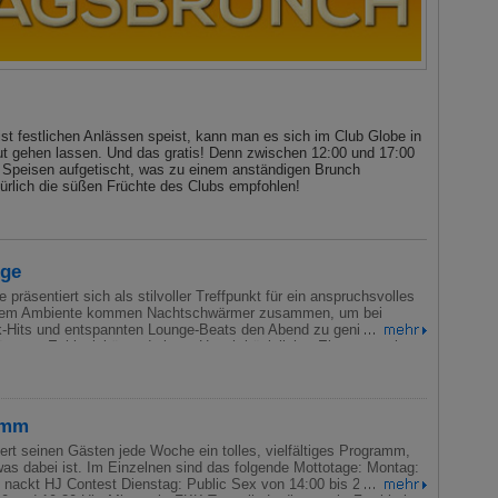
st festlichen Anlässen speist, kann man es sich im Club Globe in
gut gehen lassen. Und das gratis! Denn zwischen 12:00 und 17:00
n Speisen aufgetischt, was zu einem anständigen Brunch
rlich die süßen Früchte des Clubs empfohlen!
nge
räsentiert sich als stilvoller Treffpunkt für ein anspruchsvolles
ntem Ambiente kommen Nachtschwärmer zusammen, um bei
ik-Hits und entspannten Lounge-Beats den Abend zu genießen. Die
gt von Exklusivität und einem Hauch königlicher Eleganz – ein
te wie Könige und Königinnen fühlen dürfen. Geöffnet ist die
entlich bis in die späten Nachtstunden und bietet ihren
erstklassige Musik, sondern auch köstliche Speisen, die bis spät
n. Der Eintritt ist kostenlos, jedoch wird großer Wert auf einen
amm
gelegt, der das gehobene Konzept der Location unterstreicht. Mit
chung aus Genuss, Musik und stilvollem Flair etabliert sich die
iert seinen Gästen jede Woche ein tolles, vielfältiges Programm,
eliebter Treffpunkt für alle, die das Nachtleben in exklusiver
was dabei ist. Im Einzelnen sind das folgende Mottotage: Montag:
 möchten.
 nackt HJ Contest Dienstag: Public Sex von 14:00 bis 22:00 Uhr.