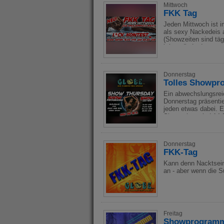
Mittwoch
FKK Tag
Jeden Mittwoch ist 
als sexy Nackedeis a
(Showzeiten sind tä
bringt die Ladys am
Donnerstag
Tolles Showp
Ein abwechslungsre
Donnerstag präsentie
jeden etwas dabei. E
Showzeiten sind 14:0
Donnerstag
FKK-Tag
Kann denn Nacktsein
an - aber wenn die S
Freitag
Showprogramm