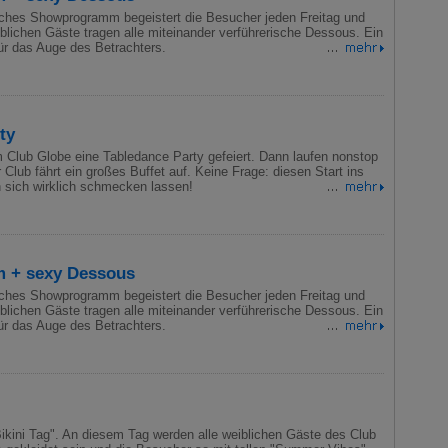
Ort der Verarbeitung:
ches Showprogramm begeistert die Besucher jeden Freitag und
Europäische Union & USA
lichen Gäste tragen alle miteinander verführerische Dessous. Ein
für das Auge des Betrachters.
ty
m Club Globe eine Tabledance Party gefeiert. Dann laufen nonstop
Club fährt ein großes Buffet auf. Keine Frage: diesen Start ins
sich wirklich schmecken lassen!
 + sexy Dessous
ches Showprogramm begeistert die Besucher jeden Freitag und
lichen Gäste tragen alle miteinander verführerische Dessous. Ein
für das Auge des Betrachters.
ikini Tag". An diesem Tag werden alle weiblichen Gäste des Club