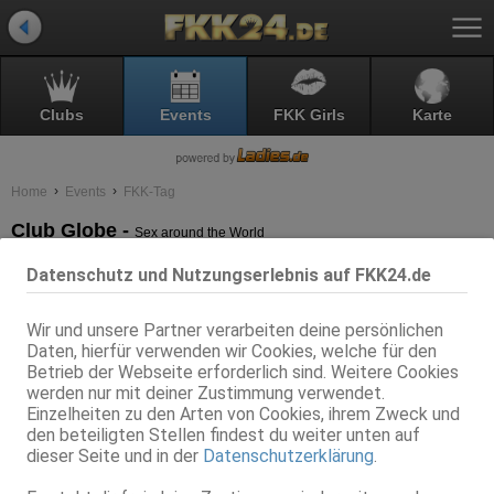
Clubs
Events
FKK Girls
Karte
Home
Events
FKK-Tag
Club Globe -
Sex around the World
FKK-Tag
Datenschutz und Nutzungserlebnis auf FKK24.de
Wir und unsere Partner verarbeiten deine persönlichen
Daten, hierfür verwenden wir Cookies, welche für den
Betrieb der Webseite erforderlich sind. Weitere Cookies
werden nur mit deiner Zustimmung verwendet.
Einzelheiten zu den Arten von Cookies, ihrem Zweck und
den beteiligten Stellen findest du weiter unten auf
dieser Seite und in der
Datenschutzerklärung
.