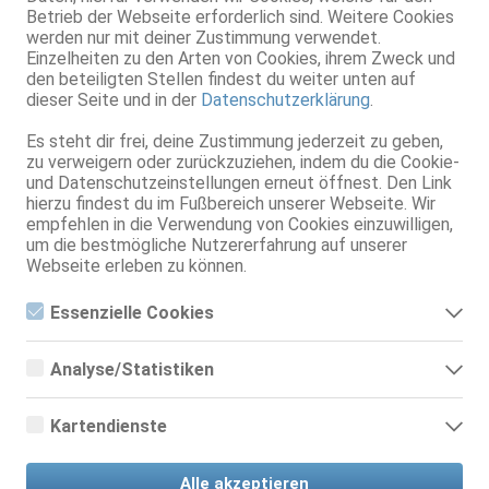
Betrieb der Webseite erforderlich sind. Weitere Cookies
werden nur mit deiner Zustimmung verwendet.
Einzelheiten zu den Arten von Cookies, ihrem Zweck und
den beteiligten Stellen findest du weiter unten auf
dieser Seite und in der
Datenschutzerklärung
.
Es steht dir frei, deine Zustimmung jederzeit zu geben,
zu verweigern oder zurückzuziehen, indem du die Cookie-
und Datenschutzeinstellungen erneut öffnest. Den Link
hierzu findest du im Fußbereich unserer Webseite. Wir
empfehlen in die Verwendung von Cookies einzuwilligen,
um die bestmögliche Nutzererfahrung auf unserer
Webseite erleben zu können.
Mittwoch:
Jeden Mittwoch und Samstag gibt es in der Zeit
von 17:30 - 20:30 Uhr diverse Wellnessaufgüsse, Beauty-
und Gesundheitsanwendungen (Ganzkörperpeeling &
Essenzielle Cookies
Gesichtsmaske), die selbstverständlich allesamt bereits im
Essenzielle Cookies sind alle notwendigen Cookies, die für den
Eintrittspreis enthalten sind.
Betrieb der Webseite notwendig sind, indem Grundfunktionen
Analyse/Statistiken
ermöglicht werden. Die Webseite kann ohne diese Cookies
17:30 Uhr: Holunderbeere / Zwetschge
nicht richtig funktionieren.
Analyse- bzw. Statistikcookies sind Cookies, die der Analyse
18:30 Uhr: Zitronengras mit zusätzlichem Peeling
der Webseiten-Nutzung und der Erstellung von
19:30 Uhr: Orange
Kartendienste
anonymisierten Zugriffsstatistiken dienen. Sie helfen den
20:30 Uhr: Spezialaufguss ``Elvis lebt`` Mentholkristalle /
Webseiten-Besitzern zu verstehen, wie Besucher mit
Google Maps
Eukalyptus
Webseiten interagieren, indem Informationen anonym
Alle akzeptieren
gesammelt und gemeldet werden.