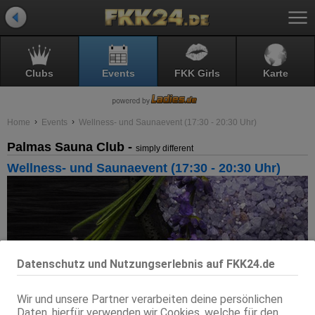
Clubs
Events
FKK Girls
Karte
Home
Events
Wellness- und Saunaevent (17:30 - 20:30 Uhr)
Palmas Sauna Club -
simply different
Wellness- und Saunaevent (17:30 - 20:30 Uhr)
Datenschutz und Nutzungserlebnis auf FKK24.de
Wir und unsere Partner verarbeiten deine persönlichen
Daten, hierfür verwenden wir Cookies, welche für den