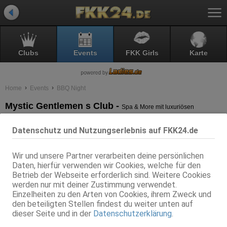
Clubs
Events
FKK Girls
Karte
Home
Events
BBQ Night
Mystic Gentlemen s Club -
Spa & More mit luxuriösen
Themenzimmern
BBQ Night
Datenschutz und Nutzungserlebnis auf FKK24.de
Wir und unsere Partner verarbeiten deine persönlichen
Daten, hierfür verwenden wir Cookies, welche für den
Betrieb der Webseite erforderlich sind. Weitere Cookies
werden nur mit deiner Zustimmung verwendet.
Einzelheiten zu den Arten von Cookies, ihrem Zweck und
den beteiligten Stellen findest du weiter unten auf
dieser Seite und in der
Datenschutzerklärung
.