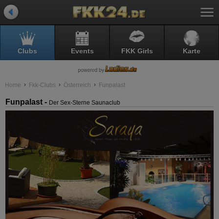
Clubs
Events
FKK Girls
Karte
Home
Fkk-Clubs
Österreich
Funpalast
Funpalast -
Der Sex-Sterne Saunaclub