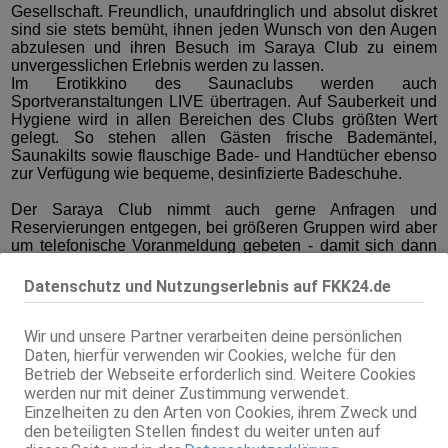
Gesellschaft. Freundlich, unaufdringlich und absolut diskret
sind sie stets bemüht, ihnen jeden Wunsch von den Augen
abzulesen und ihren Besuch im Saraya Club zu einem
unvergesslichen Erlebnis werden zu lassen.
Im Erotikkino des Saunaclubs werden auch
Sportveranstaltungen LIVE übertragen. Auf Sauberkeit und
Hygiene wird in allen Bereichen des Clubs größten Wert
gelegt. So stehen allen Gästen frische Bademäntel,
Saunakilts sowie flauschige Bade- und Handtücher ebenso
zur Verfügung wie bequeme, desinfizierte Badeschuhe.
Der Saraya Club nimmt auch gerne Anfragen und
Reservierungen entgegen, bei größeren Gruppen wird aber
um telefonische Voranmeldung gebeten - damit sich dann
auch wirklich jeder Gast wie ein König fühlen kann.
Datenschutz und Nutzungserlebnis auf FKK24.de
Kontakt
Wir und unsere Partner verarbeiten deine persönlichen
Telefon:
Daten, hierfür verwenden wir Cookies, welche für den
0043-1-904-2040
Betrieb der Webseite erforderlich sind. Weitere Cookies
Homepage:
werden nur mit deiner Zustimmung verwendet.
Einzelheiten zu den Arten von Cookies, ihrem Zweck und
http://www.fun-palast.at
den beteiligten Stellen findest du weiter unten auf