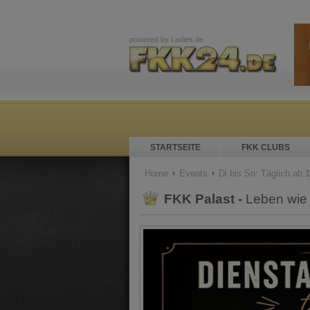
powered by
Ladies.de
STARTSEITE
FKK CLUBS
Home
Events
Di bis So: Täglich ab 
FKK Palast -
Leben wie 