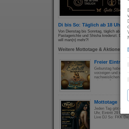
Di bis So: Täglich ab 18 Uhr
Von Dienstag bis Sonntag, täglich ab 18:
Pastagerichte und Shisha kredenzt. Dazu
will man(n) mehr?!
Weitere Mottotage & Aktionen
Freier Eintritt
Geburstag haben, P
vorzeigen und schon 
nachweislichen Ehren
mit dem Geschenk!
Mottotage
Jeden Tag gibt es i
Uhr, Eintritt 29 Eur
Live DJ So: FKK Da