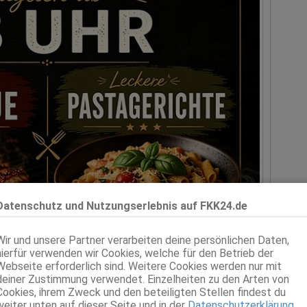
Datenschutz und Nutzungserlebnis auf FKK24.de
Wir und unsere Partner verarbeiten deine persönlichen Daten,
hierfür verwenden wir Cookies, welche für den Betrieb der
Webseite erforderlich sind. Weitere Cookies werden nur mit
deiner Zustimmung verwendet. Einzelheiten zu den Arten von
Cookies, ihrem Zweck und den beteiligten Stellen findest du
weiter unten auf dieser Seite und in der
Datenschutzerklärung
.