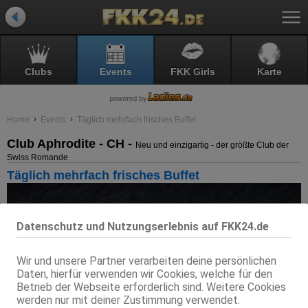
Clubs
Events
FKK Girls
Karte
Home
Events
Täglich mehrfach frisches Buffet
Club Aphrodite - CH -
Neu und einzigartig - der größte Club der
Swiss Romande
Täglich mehrfach frisches Buffet
Datenschutz und Nutzungserlebnis auf FKK24.de
Wir und unsere Partner verarbeiten deine persönlichen
Daten, hierfür verwenden wir Cookies, welche für den
Betrieb der Webseite erforderlich sind. Weitere Cookies
werden nur mit deiner Zustimmung verwendet.